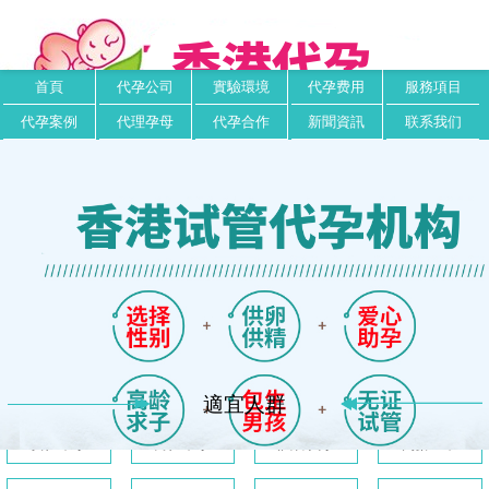
首頁
代孕公司
實驗環境
代孕费用
服務項目
代孕案例
代理孕母
代孕合作
新聞資訊
联系我们
適宜人群
女性不孕
男性不孕
試管代孕
高齡生子