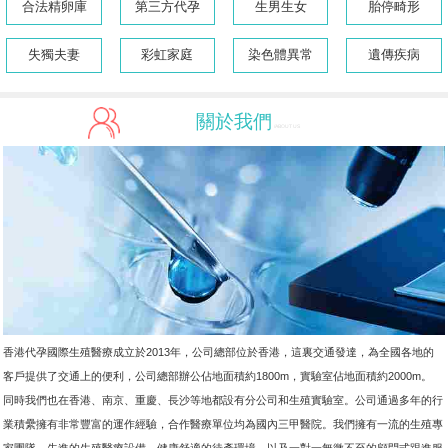
合法精卵庫
第三方代孕
生男生女
胎停畸形
失獨夫妻
彩虹家庭
染色體異常
遺傳疾病
關於我們
/ABOUT US
香港代孕國際生殖醫療成立於2013年，公司總部位於香港，這裏交通發達，為全國各地的
客戶提供了交通上的便利，公司總部辦公佔地面積約1800m，實驗室佔地面積約2000m。
同時我們也在香港、南京、重慶、長沙等地都設有分公司和生殖實驗室。公司通過多年的行
業積纍擁有非常豐富的運作經驗，合作醫療單位均為國內三甲醫院。我們擁有一流的生殖專