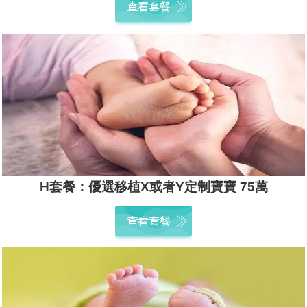
H套餐：優選移植X或者Y定制寶寶 75萬