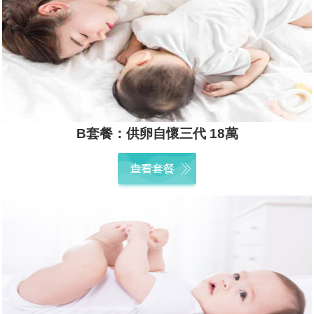
B套餐：供卵自懷三代 18萬