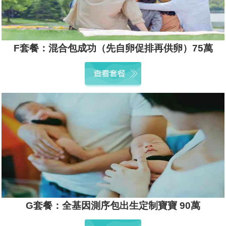
F套餐：混合包成功（先自卵促排再供卵）75萬
G套餐：全基因測序包出生定制寶寶 90萬